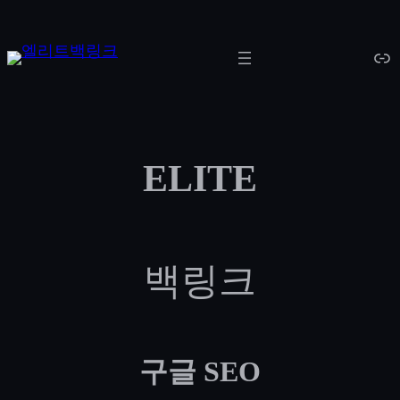
콘
텐
링크
츠
로
바
로
ELITE
가
기
백링크
구글 SEO